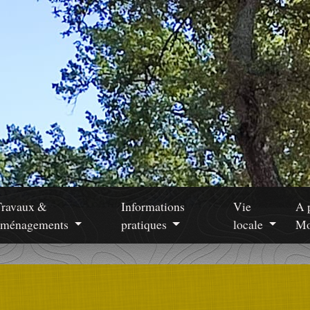
Travaux &
Informations
Vie
A 
aménagements
pratiques
locale
Mo