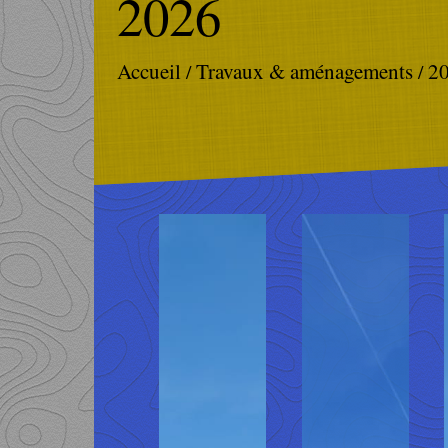
2026
Accueil
Travaux & aménagements
2
/
/