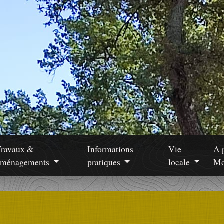
Travaux &
Informations
Vie
A 
aménagements
pratiques
locale
Mo