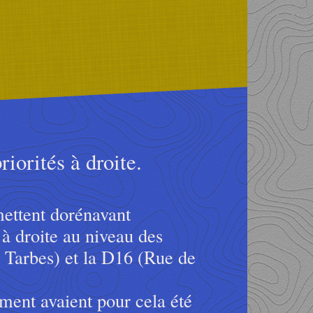
iorités à droite.
ettent dorénavant
s à droite au niveau des
e Tarbes) et la D16 (Rue de
ment avaient pour cela été