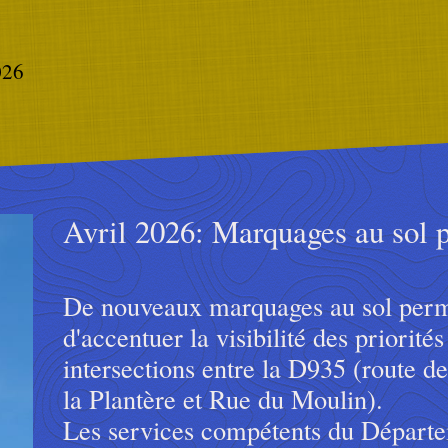
026
Avril 2026: Marquages au sol pr
De nouveaux marquages au sol perm
d'accentuer la visibilité des priorité
intersections entre la D935 (route d
la Plantère et Rue du Moulin).
Les services compétents du Départe