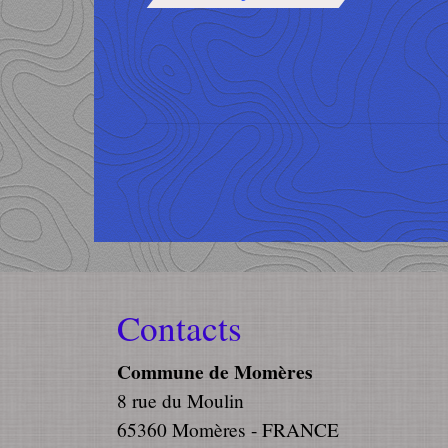
Contacts
Commune de Momères
8 rue du Moulin
65360 Momères - FRANCE