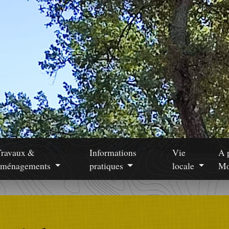
Travaux &
Informations
Vie
A 
aménagements
pratiques
locale
Mo