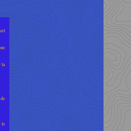
uel
une
 la
 de
 le