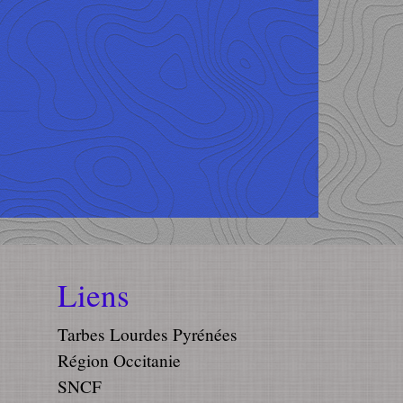
Liens
Tarbes Lourdes Pyrénées
Région Occitanie
SNCF