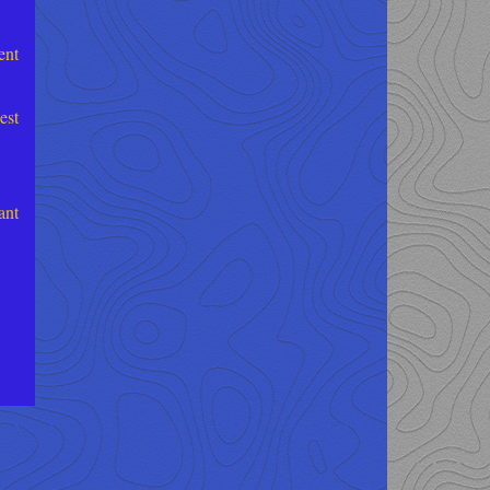
ent
est
ant