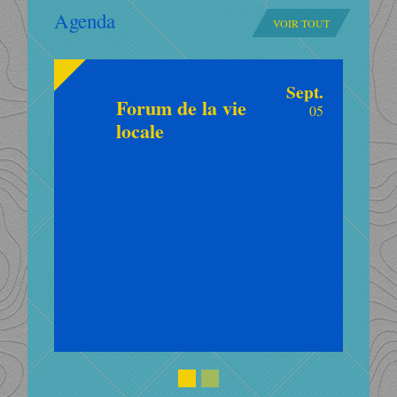
Agenda
VOIR TOUT
today
Sept.
Forum de la vie
05
locale