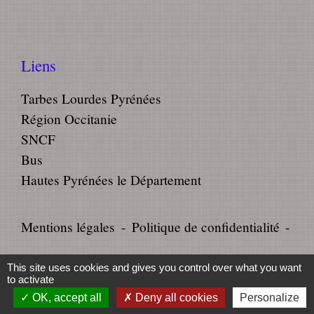
Liens
Tarbes Lourdes Pyrénées
Région Occitanie
SNCF
Bus
Hautes Pyrénées le Département
Mentions légales
-
Politique de confidentialité
-
Accessibilité
-
Plan du site
-
This site uses cookies and gives you control over what you want
to activate
Gestion des cookies
OK, accept all
Deny all cookies
Personalize