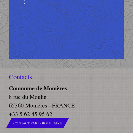
!
Contacts
Commune de Momères
8 rue du Moulin
65360 Momères - FRANCE
+33 5 62 45 95 62
CONTACT PAR FORMULAIRE