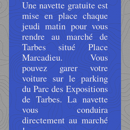
Une navette gratuite est
mise en place chaque
jeudi matin pour vous
rendre au marché de
Tarbes situé Place
Marcadieu. Vous
pouvez garer votre
voiture sur le parking
du Parc des Expositions
de Tarbes. La navette
vous conduira
directement au marché