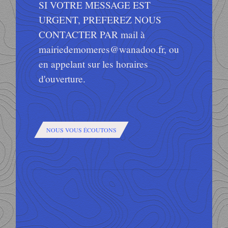
SI VOTRE MESSAGE EST
URGENT, PREFEREZ NOUS
CONTACTER PAR mail à
mairiedemomeres@wanadoo.fr, ou
en appelant sur les horaires
d'ouverture.
NOUS VOUS ÉCOUTONS