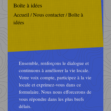
Boîte à idées
Accueil
Nous contacter
Boîte à
/
/
idées
Ensemble, renforçons le dialogue et
continuons à améliorer la vie locale.
Votre voix compte, participez à la vie
locale et exprimez-vous dans ce
formulaire. Nous nous efforcerons de
vous répondre dans les plus brefs
délais.