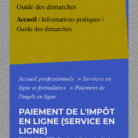
Guide des démarches
Accueil
Informations pratiques
/
/
Guide des démarches
Accueil professionnels
>
Services en
ligne et formulaires
>
Paiement de
l'impôt en ligne
PAIEMENT DE L'IMPÔT
EN LIGNE (SERVICE EN
LIGNE)