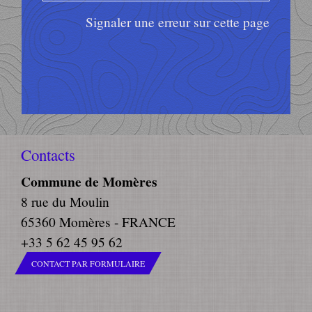
Signaler une erreur sur cette page
Contacts
Commune de Momères
8 rue du Moulin
65360 Momères - FRANCE
+33 5 62 45 95 62
CONTACT PAR FORMULAIRE