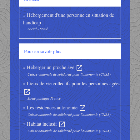
Hébergement d'une personne en situation de
handicap
Social - Santé
Pour en savoir plus
Héberger un proche âgé
open_in_new
Caisse nationale de solidarité pour l'autonomie (CNSA)
Lieux de vie collectifs pour les personnes âgées
open_in_new
Santé publique France
Les résidences autonomie
open_in_new
Caisse nationale de solidarité pour l'autonomie (CNSA)
Habitat inclusif
open_in_new
Caisse nationale de solidarité pour l'autonomie (CNSA)