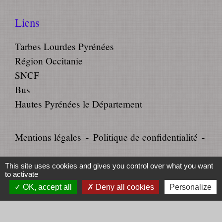
Liens
Tarbes Lourdes Pyrénées
Région Occitanie
SNCF
Bus
Hautes Pyrénées le Département
Mentions légales
-
Politique de confidentialité
-
Accessibilité
-
Plan du site
-
This site uses cookies and gives you control over what you want
to activate
Gestion des cookies
OK, accept all
Deny all cookies
Personalize
Site créé en partenariat avec Réseau des Communes