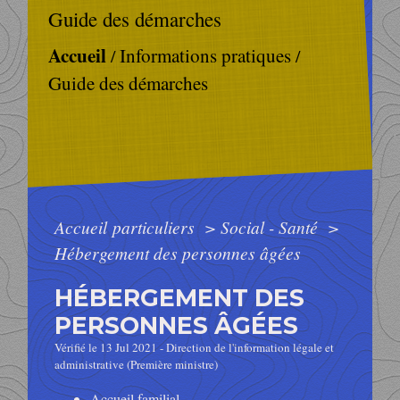
Guide des démarches
Accueil
Informations pratiques
/
/
Guide des démarches
Accueil particuliers
>
Social - Santé
>
Hébergement des personnes âgées
HÉBERGEMENT DES
PERSONNES ÂGÉES
Vérifié le 13 Jul 2021 - Direction de l'information légale et
administrative (Première ministre)
Accueil familial