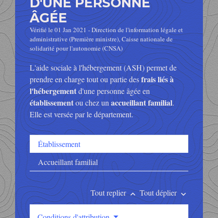
D'UNE PERSONNE
ÂGÉE
Vérifié le 01 Jan 2021 - Direction de l'information légale et
administrative (Première ministre), Caisse nationale de
solidarité pour l'autonomie (CNSA)
L'aide sociale à l'hébergement (ASH) permet de
frais liés à
prendre en charge tout ou partie des
l'hébergement
d'une personne âgée en
établissement
accueillant familial
ou chez un
.
Elle est versée par le département.
Établissement
Accueillant familial
Tout replier
Tout déplier
keyboard_arrow_up
keyboard_arrow_down
Conditions d'attribution