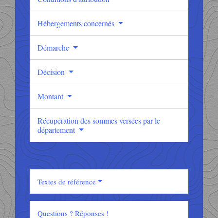
Hébergements concernés
Démarche
Décision
Montant
Récupération des sommes versées par le
département
Textes de référence
Questions ? Réponses !