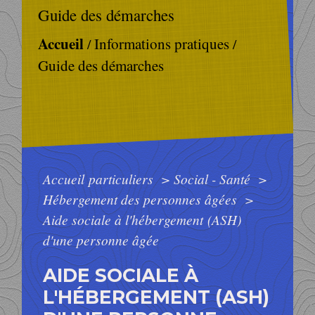
Guide des démarches
Accueil
Informations pratiques
/
/
Guide des démarches
Accueil particuliers
>
Social - Santé
>
Hébergement des personnes âgées
>
Aide sociale à l'hébergement (ASH)
d'une personne âgée
AIDE SOCIALE À
L'HÉBERGEMENT (ASH)