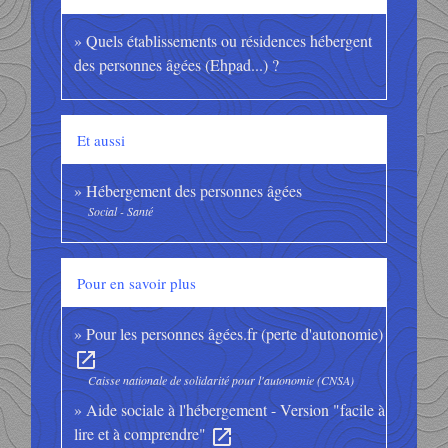
Quels établissements ou résidences hébergent
des personnes âgées (Ehpad...) ?
Et aussi
Hébergement des personnes âgées
Social - Santé
Pour en savoir plus
Pour les personnes âgées.fr (perte d'autonomie)
open_in_new
Caisse nationale de solidarité pour l'autonomie (CNSA)
Aide sociale à l'hébergement - Version "facile à
lire et à comprendre"
open_in_new