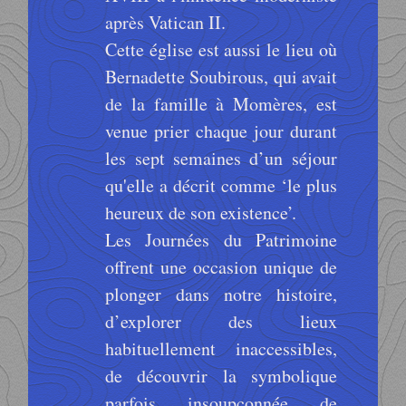
après Vatican II.
Cette église est aussi le lieu où
Bernadette Soubirous, qui avait
de la famille à Momères, est
venue prier chaque jour durant
les sept semaines d’un séjour
qu'elle a décrit comme ‘le plus
heureux de son existence’.
Les Journées du Patrimoine
offrent une occasion unique de
plonger dans notre histoire,
d’explorer des lieux
habituellement inaccessibles,
de découvrir la symbolique
parfois insoupçonnée de