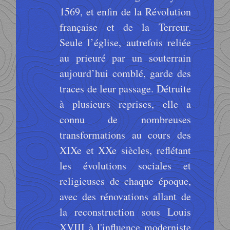
1569, et enfin de la Révolution
française et de la Terreur.
Seule l’église, autrefois reliée
au prieuré par un souterrain
aujourd’hui comblé, garde des
traces de leur passage. Détruite
à plusieurs reprises, elle a
connu de nombreuses
transformations au cours des
XIXe et XXe siècles, reflétant
les évolutions sociales et
religieuses de chaque époque,
avec des rénovations allant de
la reconstruction sous Louis
XVIII à l'influence moderniste