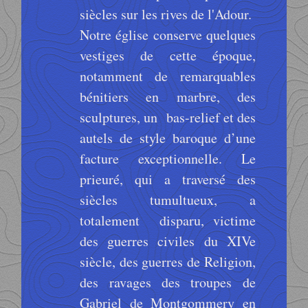
siècles sur les rives de l'Adour.
Notre église conserve quelques
vestiges de cette époque,
notamment de remarquables
bénitiers en marbre, des
sculptures, un bas-relief et des
autels de style baroque d’une
facture exceptionnelle. Le
prieuré, qui a traversé des
siècles tumultueux, a
totalement disparu, victime
des guerres civiles du XIVe
siècle, des guerres de Religion,
des ravages des troupes de
Gabriel de Montgommery en