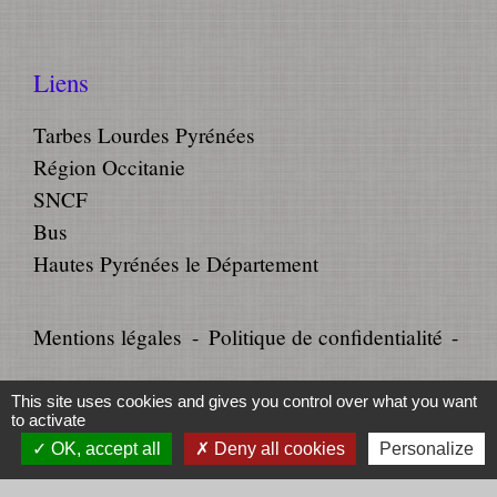
Liens
Tarbes Lourdes Pyrénées
Région Occitanie
SNCF
Bus
Hautes Pyrénées le Département
Mentions légales
-
Politique de confidentialité
-
Accessibilité
-
Plan du site
-
This site uses cookies and gives you control over what you want
to activate
Gestion des cookies
OK, accept all
Deny all cookies
Personalize