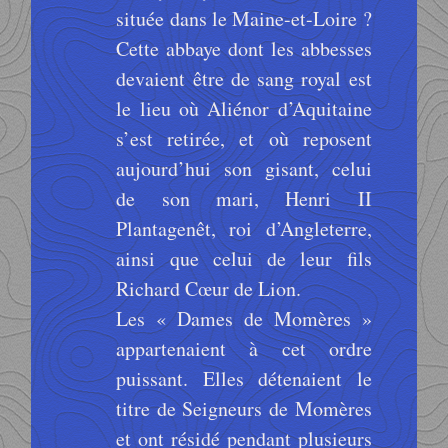
située dans le Maine-et-Loire ?
Cette abbaye dont les abbesses
devaient être de sang royal est
le lieu où Aliénor d’Aquitaine
s’est retirée, et où reposent
aujourd’hui son gisant, celui
de son mari, Henri II
Plantagenêt, roi d’Angleterre,
ainsi que celui de leur fils
Richard Cœur de Lion.
Les « Dames de Momères »
appartenaient à cet ordre
puissant. Elles détenaient le
titre de Seigneurs de Momères
et ont résidé pendant plusieurs