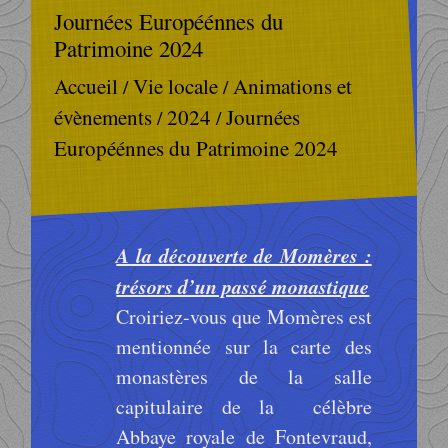
Journées Européénnes du
Patrimoine 2024
Vie locale
Animations et
Accueil
/
/
évènements
2024
Journées
/
/
Européénnes du Patrimoine 2024
A la découverte de Momères :
trésors d’un passé monastique
Croiriez-vous que Momères est
mentionnée sur la carte des
monastères de la salle
capitulaire de la célèbre
Abbaye royale de Fontevraud,