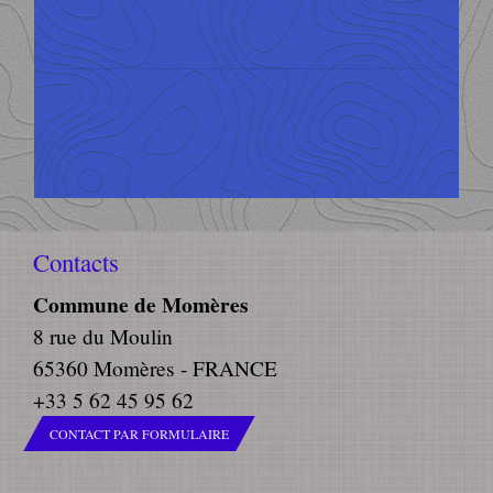
Contacts
Commune de Momères
8 rue du Moulin
65360 Momères - FRANCE
+33 5 62 45 95 62
CONTACT PAR FORMULAIRE