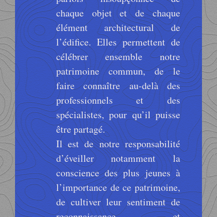
chaque objet et de chaque
élément architectural de
l’édifice. Elles permettent de
célébrer ensemble notre
patrimoine commun, de le
faire connaître au-delà des
professionnels et des
spécialistes, pour qu’il puisse
être partagé.
Il est de notre responsabilité
d’éveiller notamment la
conscience des plus jeunes à
l’importance de ce patrimoine,
de cultiver leur sentiment de
reconnaissance et