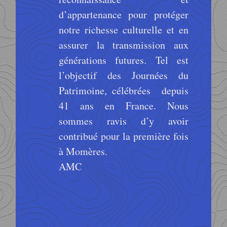
d’appartenance pour protéger
notre richesse culturelle et en
assurer la transmission aux
générations futures. Tel est
l’objectif des Journées du
Patrimoine, célébrées depuis
41 ans en France. Nous
sommes ravis d’y avoir
contribué pour la première fois
à Momères.
AMC