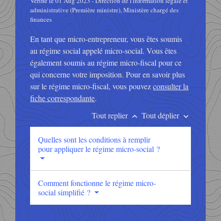
Vérifié le 01 Aug 2023 - Direction de l'information légale et
administrative (Première ministre), Ministère chargé des
finances
En tant que micro-entrepreneur, vous êtes soumis
au régime social appelé micro-social. Vous êtes
également soumis au régime micro-fiscal pour ce
qui concerne votre imposition. Pour en savoir plus
sur le régime micro-fiscal, vous pouvez
consulter la
fiche correspondante
.
Tout replier
Tout déplier
keyboard_arrow_up
keyboard_arrow_down
Quelles sont les conditions à remplir
pour appliquer le régime micro-social ?
Comment fonctionne le régime micro-
social simplifié ?