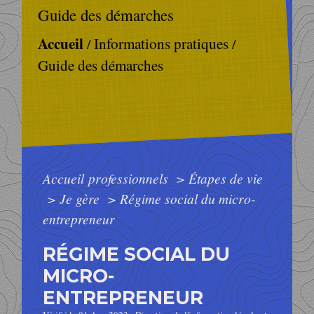
Guide des démarches
Accueil
Informations pratiques
/
/
Guide des démarches
Accueil professionnels
>
Étapes de vie
>
Je gère
>
Régime social du micro-
entrepreneur
RÉGIME SOCIAL DU
MICRO-
ENTREPRENEUR