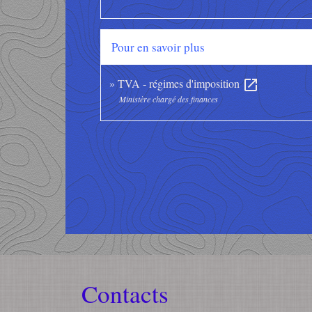
Pour en savoir plus
TVA - régimes d'imposition
open_in_new
Ministère chargé des finances
Contacts