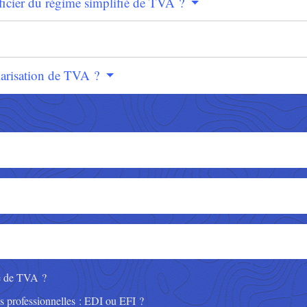
éficier du régime simplifié de TVA ?
larisation de TVA ?
re de TVA ?
es professionnelles : EDI ou EFI ?