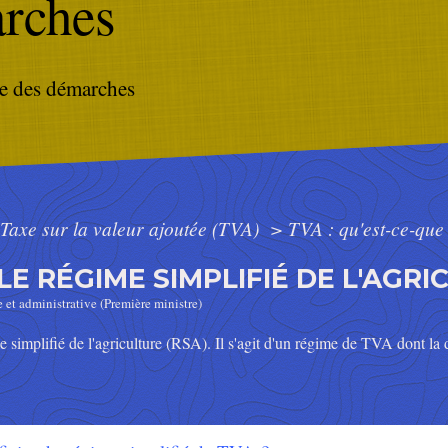
rches
e des démarches
Taxe sur la valeur ajoutée (TVA)
>
TVA : qu'est-ce-que 
 LE RÉGIME SIMPLIFIÉ DE L'AGRI
e et administrative (Première ministre)
 simplifié de l'agriculture (RSA). Il s'agit d'un régime de TVA dont la d