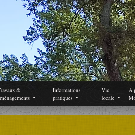
Travaux &
Informations
Vie
A 
aménagements
pratiques
locale
Mo