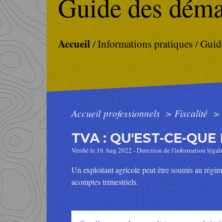
Guide des déma
Accueil
Informations pratiques
Guid
/
/
Accueil professionnels
>
Fiscalité
>
TVA : QU'EST-CE-QUE
Vérifié le 16 Aug 2022 - Direction de l'information légal
Un exploitant agricole peut être soumis au régime
acomptes trimestriels.