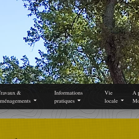
Travaux &
Informations
Vie
A 
aménagements
pratiques
locale
Mo