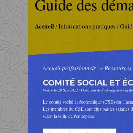
Guide des déma
Accueil
Informations pratiques
Guid
/
/
Accueil professionnels
>
Ressources
COMITÉ SOCIAL ET É
Vérifié le 29 Sep 2022 - Direction de l'information légale
Le comité social et économique (CSE) est l'instan
Les membres du CSE sont élus par les salariés d
selon la taille de l'entreprise.