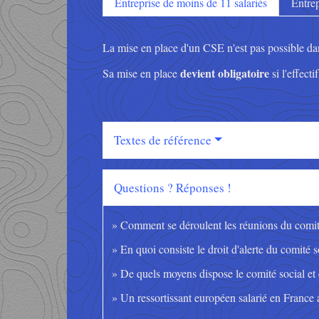
Entreprise de moins de 11 salariés
Entrep
La mise en place d'un CSE n'est pas possible dan
devient obligatoire
Sa mise en place
si l'effect
Textes de référence
Questions ? Réponses !
Comment se déroulent les réunions du comi
En quoi consiste le droit d'alerte du comit
De quels moyens dispose le comité social e
Un ressortissant européen salarié en France a