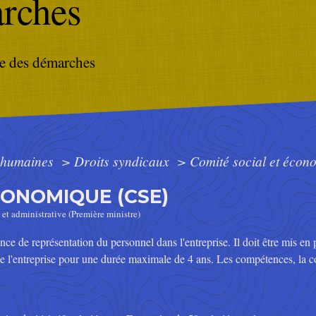
rches
e des démarches
 humaines
>
Droits syndicaux
>
Comité social et écon
CONOMIQUE (CSE)
 et administrative (Première ministre)
ce de représentation du personnel dans l'entreprise. Il doit être mis en p
e l'entreprise pour une durée maximale de 4 ans. Les compétences, la 