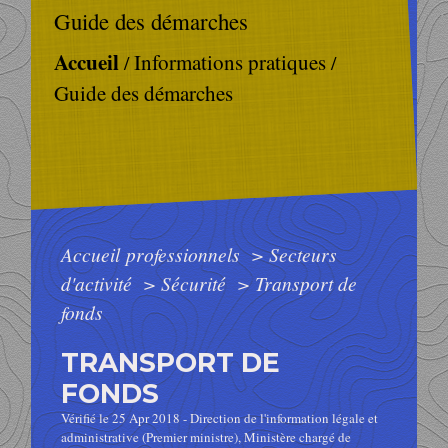
Guide des démarches
Accueil
Informations pratiques
/
/
Guide des démarches
Accueil professionnels
>
Secteurs
d'activité
>
Sécurité
>
Transport de
fonds
TRANSPORT DE
FONDS
Vérifié le 25 Apr 2018 - Direction de l'information légale et
administrative (Premier ministre), Ministère chargé de