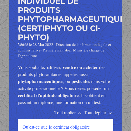
INDIVIDUEL DE
PRODUITS
PHYTOPHARMACEUTIQUES
(CERTIPHYTO OU CI-
PHYTO)
Vérifié le 28 Mar 2022 - Direction de l'information légale et
administrative (Première ministre), Ministère chargé de
l'agriculture
utiliser, vendre ou acheter
Vous souhaitez
des
produits phytosanitaires, appelés aussi
phytopharmaceutiques
pesticides
, ou
dans votre
activité professionnelle ? Vous devez posséder un
certificat d'aptitude obligatoire
. Il s'obtient en
passant un diplôme, une formation ou un test.
Tout replier
Tout déplier
keyboard_arrow_up
keyboard_arrow_down
Qu'est-ce que le certificat obligatoire