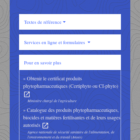
Textes de référence
Services en ligne et formulaires
Pour en savoir plus
Obtenir le certificat produits
phytopharmaceutiques (Certiphyto ou CI-phyto)
open_in_new
Ministère chargé de l'agriculture
Catalogue des produits phytopharmaceutiques,
biocides et matières fertilisantes et de leurs usages
autorisés
open_in_new
Agence nationale de sécurité sanitaire de l'alimentation, de
l'environnement et du travail (Anses)