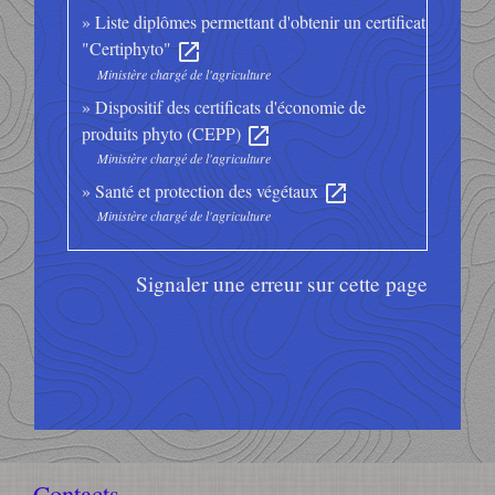
Liste diplômes permettant d'obtenir un certificat
"Certiphyto"
open_in_new
Ministère chargé de l'agriculture
Dispositif des certificats d'économie de
produits phyto (CEPP)
open_in_new
Ministère chargé de l'agriculture
Santé et protection des végétaux
open_in_new
Ministère chargé de l'agriculture
Signaler une erreur sur cette page
Contacts