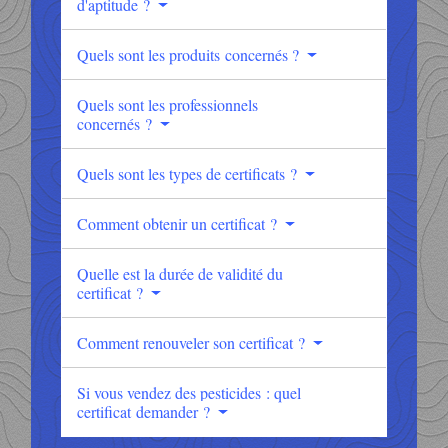
d'aptitude ?
Quels sont les produits concernés ?
Quels sont les professionnels
concernés ?
Quels sont les types de certificats ?
Comment obtenir un certificat ?
Quelle est la durée de validité du
certificat ?
Comment renouveler son certificat ?
Si vous vendez des pesticides : quel
certificat demander ?