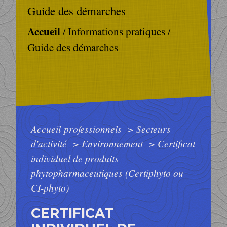
Guide des démarches
Accueil
Informations pratiques
/
/
Guide des démarches
Accueil professionnels
>
Secteurs
d'activité
>
Environnement
>
Certificat
individuel de produits
phytopharmaceutiques (Certiphyto ou
CI-phyto)
CERTIFICAT