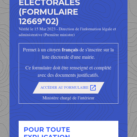
ÉLECTORALES
(FORMULAIRE
12669*02)
Vérifié le 15 Mar 2023 - Direction de l'information légale et
administrative (Première ministre)
français
Permet à un citoyen
de s'inscrire sur la
liste électorale d'une mairie.
Ce formulaire doit être renseigné et complété
avec des documents justificatifs.
open_in_new
ACCÉDER AU FORMULAIRE
Ministère chargé de l'intérieur
POUR TOUTE