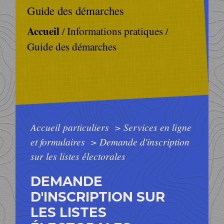
Guide des démarches
Accueil
Informations pratiques
/
/
Guide des démarches
Accueil particuliers
>
Services en ligne
et formulaires
>
Demande d'inscription
sur les listes électorales
DEMANDE
D'INSCRIPTION SUR
LES LISTES