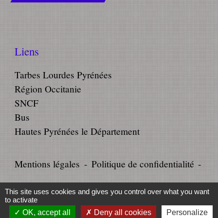
Liens
Tarbes Lourdes Pyrénées
Région Occitanie
SNCF
Bus
Hautes Pyrénées le Département
Mentions légales
-
Politique de confidentialité
-
Accessibilité
-
Plan du site
-
This site uses cookies and gives you control over what you want
to activate
Gestion des cookies
OK, accept all
Deny all cookies
Personalize