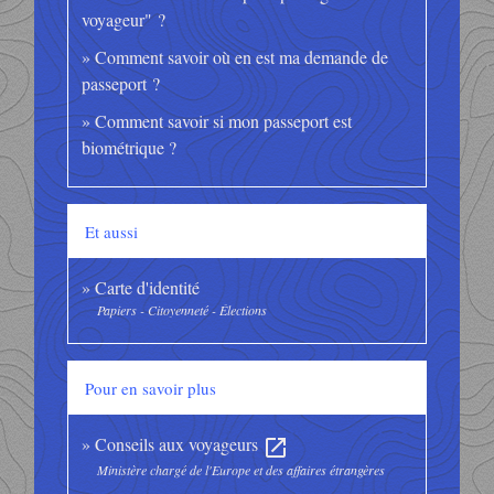
voyageur" ?
Comment savoir où en est ma demande de
passeport ?
Comment savoir si mon passeport est
biométrique ?
Et aussi
Carte d'identité
Papiers - Citoyenneté - Élections
Pour en savoir plus
Conseils aux voyageurs
open_in_new
Ministère chargé de l'Europe et des affaires étrangères