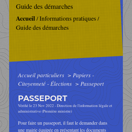
Guide des démarches
Accueil
Informations pratiques
/
/
Guide des démarches
Accueil particuliers
>
Papiers -
Citoyenneté - Élections
>
Passeport
PASSEPORT
Vérifié le 23 Nov 2022 - Direction de l'information légale et
administrative (Première ministre)
Pour faire un passeport, il faut le demander dans
une mairie équipée en présentant les documents