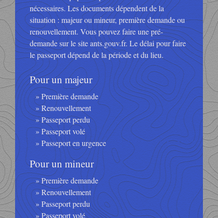
nécessaires. Les documents dépendent de la
situation : majeur ou mineur, première demande ou
renouvellement. Vous pouvez faire une pré-
demande sur le site ants.gouv.fr. Le délai pour faire
le passeport dépend de la période et du lieu.
Pour un majeur
Première demande
Renouvellement
Passeport perdu
Passeport volé
Passeport en urgence
Pour un mineur
Première demande
Renouvellement
Passeport perdu
Passeport volé