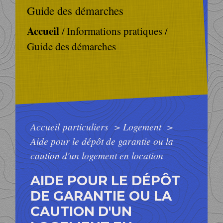
Guide des démarches
Accueil
Informations pratiques
/
/
Guide des démarches
Accueil particuliers
>
Logement
>
Aide pour le dépôt de garantie ou la
caution d'un logement en location
AIDE POUR LE DÉPÔT
DE GARANTIE OU LA
CAUTION D'UN