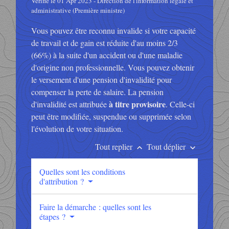
Vérifié le 01 Apr 2023 - Direction de l'information légale et
administrative (Première ministre)
Vous pouvez être reconnu invalide si votre capacité
de travail et de gain est réduite d'au moins 2/3
(66%) à la suite d'un accident ou d'une maladie
d'origine non professionnelle. Vous pouvez obtenir
le versement d'une pension d'invalidité pour
compenser la perte de salaire. La pension
à titre provisoire
d'invalidité est attribuée
. Celle-ci
peut être modifiée, suspendue ou supprimée selon
l'évolution de votre situation.
Tout replier
Tout déplier
keyboard_arrow_up
keyboard_arrow_down
Quelles sont les conditions
d'attribution ?
Faire la démarche : quelles sont les
étapes ?