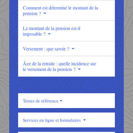
Comment est déterminé le montant de la
pension ?
Le montant de la pension est-il
imposable ?
Versement : que savoir ?
Âge de la retraite : quelle incidence sur
le versement de la pension ?
Textes de référence
Services en ligne et formulaires