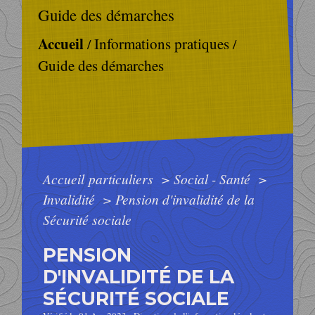
Guide des démarches
Accueil
Informations pratiques
/
/
Guide des démarches
Accueil particuliers
>
Social - Santé
>
Invalidité
>
Pension d'invalidité de la
Sécurité sociale
PENSION
D'INVALIDITÉ DE LA
SÉCURITÉ SOCIALE