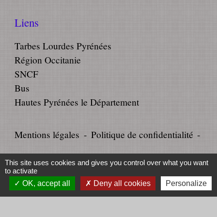
Liens
Tarbes Lourdes Pyrénées
Région Occitanie
SNCF
Bus
Hautes Pyrénées le Département
Mentions légales
-
Politique de confidentialité
-
Accessibilité
-
Plan du site
-
This site uses cookies and gives you control over what you want
to activate
Gestion des cookies
OK, accept all
Deny all cookies
Personalize
Site créé en partenariat avec Réseau des Communes