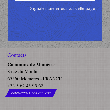
Signaler une erreur sur cette page
Contacts
Commune de Momères
8 rue du Moulin
65360 Momères - FRANCE
+33 5 62 45 95 62
CONTACT PAR FORMULAIRE