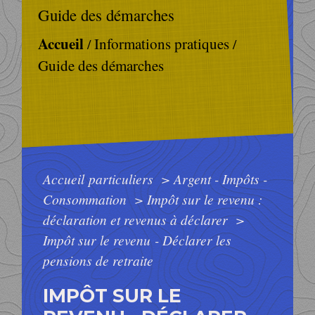
Guide des démarches
Accueil
Informations pratiques
/
/
Guide des démarches
Accueil particuliers
>
Argent - Impôts -
Consommation
>
Impôt sur le revenu :
déclaration et revenus à déclarer
>
Impôt sur le revenu - Déclarer les
pensions de retraite
IMPÔT SUR LE