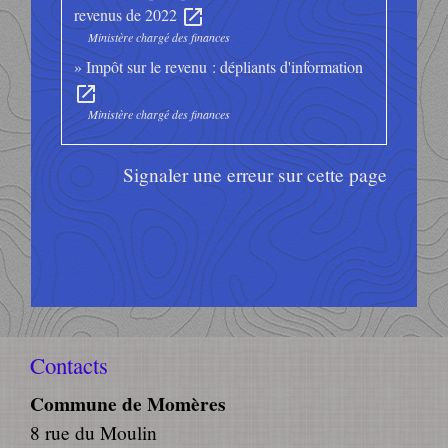
revenus de 2022
open_in_new
Ministère chargé des finances
Impôt sur le revenu : dépliants d'information
open_in_new
Ministère chargé des finances
Signaler une erreur sur cette page
Contacts
Commune de Momères
8 rue du Moulin