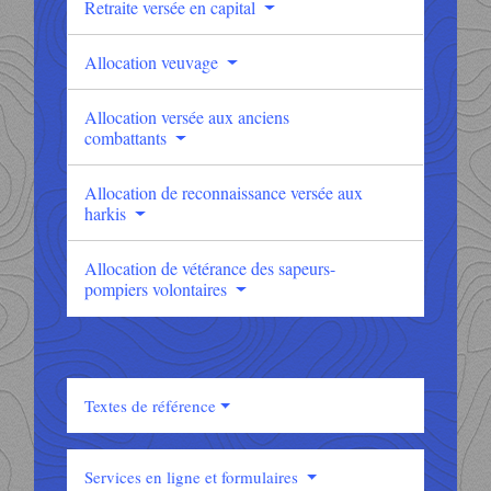
Retraite versée en capital
Allocation veuvage
Allocation versée aux anciens
combattants
Allocation de reconnaissance versée aux
harkis
Allocation de vétérance des sapeurs-
pompiers volontaires
Textes de référence
Services en ligne et formulaires