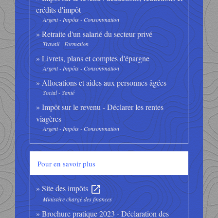
crédits d'impôt
Argent - Impôts - Consommation
Retraite d'un salarié du secteur privé
Travail - Formation
Livrets, plans et comptes d'épargne
Argent - Impôts - Consommation
Allocations et aides aux personnes âgées
Social - Santé
Impôt sur le revenu - Déclarer les rentes
viagères
Argent - Impôts - Consommation
Pour en savoir plus
Site des impôts
open_in_new
Ministère chargé des finances
Brochure pratique 2023 - Déclaration des