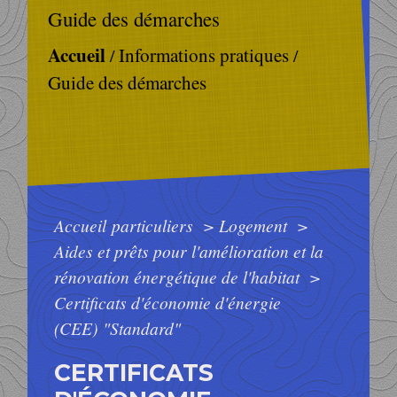
Guide des démarches
Accueil
Informations pratiques
/
/
Guide des démarches
Accueil particuliers
>
Logement
>
Aides et prêts pour l'amélioration et la
rénovation énergétique de l'habitat
>
Certificats d'économie d'énergie
(CEE) "Standard"
CERTIFICATS