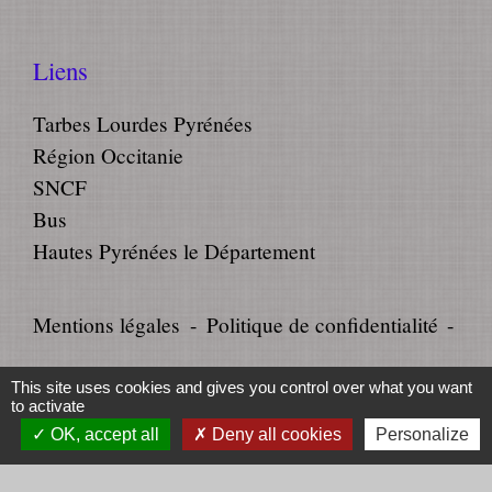
Liens
Tarbes Lourdes Pyrénées
Région Occitanie
SNCF
Bus
Hautes Pyrénées le Département
Mentions légales
-
Politique de confidentialité
-
Accessibilité
-
Plan du site
-
This site uses cookies and gives you control over what you want
to activate
Gestion des cookies
OK, accept all
Deny all cookies
Personalize