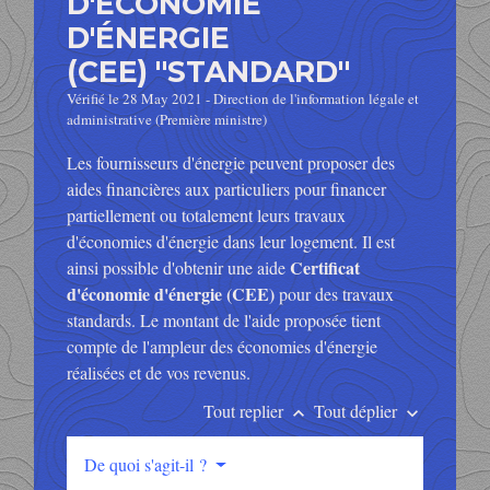
D'ÉCONOMIE
D'ÉNERGIE
(CEE) "STANDARD"
Vérifié le 28 May 2021 - Direction de l'information légale et
administrative (Première ministre)
Les fournisseurs d'énergie peuvent proposer des
aides financières aux particuliers pour financer
partiellement ou totalement leurs travaux
d'économies d'énergie dans leur logement. Il est
Certificat
ainsi possible d'obtenir une aide
d'économie d'énergie (CEE)
pour des travaux
standards. Le montant de l'aide proposée tient
compte de l'ampleur des économies d'énergie
réalisées et de vos revenus.
Tout replier
Tout déplier
keyboard_arrow_up
keyboard_arrow_down
De quoi s'agit-il ?