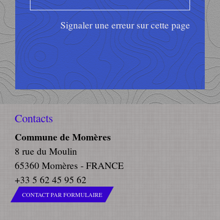
Signaler une erreur sur cette page
Contacts
Commune de Momères
8 rue du Moulin
65360 Momères - FRANCE
+33 5 62 45 95 62
CONTACT PAR FORMULAIRE