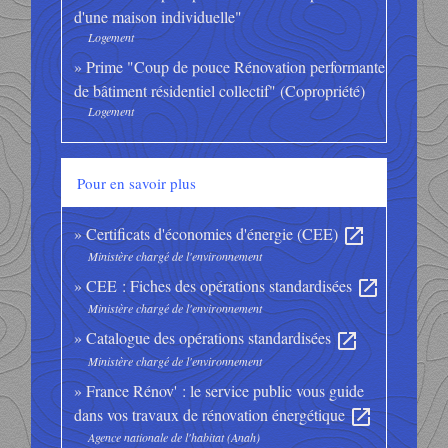
d'une maison individuelle"
Logement
Prime "Coup de pouce Rénovation performante
de bâtiment résidentiel collectif" (Copropriété)
Logement
Pour en savoir plus
Certificats d'économies d'énergie (CEE)
open_in_new
Ministère chargé de l'environnement
CEE : Fiches des opérations standardisées
open_in_new
Ministère chargé de l'environnement
Catalogue des opérations standardisées
open_in_new
Ministère chargé de l'environnement
France Rénov' : le service public vous guide
dans vos travaux de rénovation énergétique
open_in_new
Agence nationale de l'habitat (Anah)