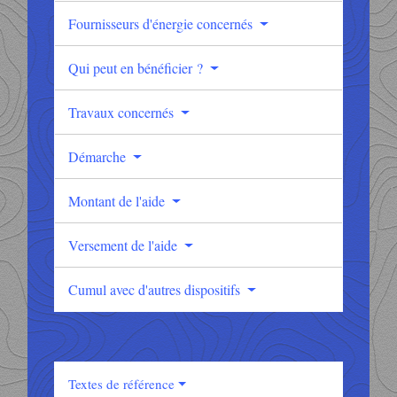
Fournisseurs d'énergie concernés
Qui peut en bénéficier ?
Travaux concernés
Démarche
Montant de l'aide
Versement de l'aide
Cumul avec d'autres dispositifs
Textes de référence