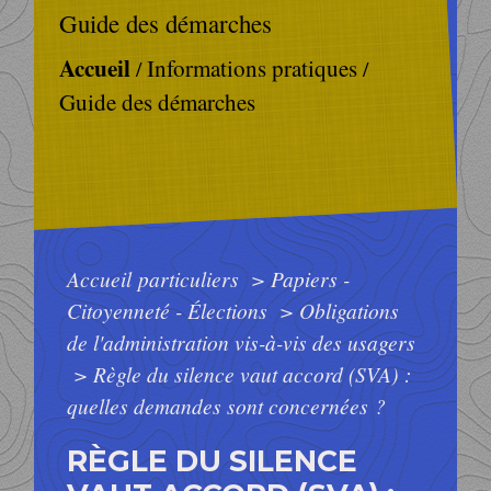
Guide des démarches
Accueil
Informations pratiques
/
/
Guide des démarches
Accueil particuliers
>
Papiers -
Citoyenneté - Élections
>
Obligations
de l'administration vis-à-vis des usagers
>
Règle du silence vaut accord (SVA) :
quelles demandes sont concernées ?
RÈGLE DU SILENCE