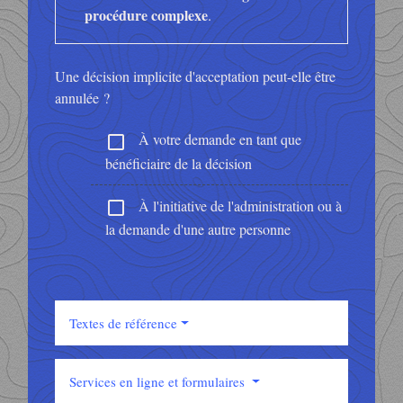
procédure complexe
.
Une décision implicite d'acceptation peut-elle être
annulée ?
À votre demande en tant que
check_box_outline_blank
bénéficiaire de la décision
À l'initiative de l'administration ou à
check_box_outline_blank
la demande d'une autre personne
Textes de référence
Services en ligne et formulaires