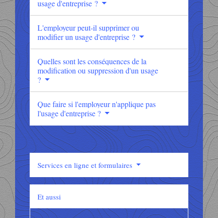
usage d'entreprise ?
L'employeur peut-il supprimer ou
modifier un usage d'entreprise ?
Quelles sont les conséquences de la
modification ou suppression d'un usage
?
Que faire si l'employeur n'applique pas
l'usage d'entreprise ?
Services en ligne et formulaires
Et aussi