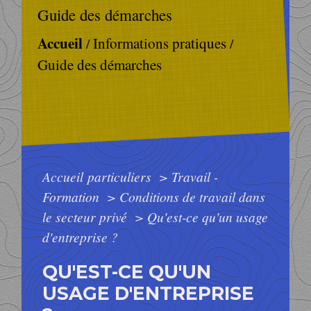
Guide des démarches
Accueil
Informations pratiques
/
/
Guide des démarches
Accueil particuliers
>
Travail -
Formation
>
Conditions de travail dans
le secteur privé
>
Qu'est-ce qu'un usage
d'entreprise ?
QU'EST-CE QU'UN
USAGE D'ENTREPRISE