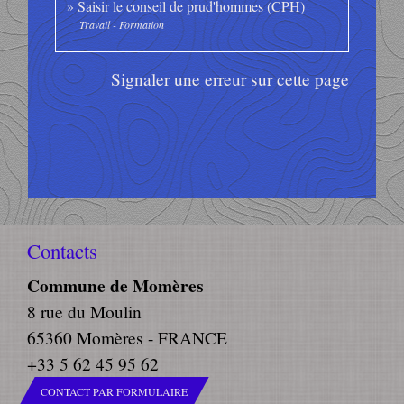
Saisir le conseil de prud'hommes (CPH)
Travail - Formation
Signaler une erreur sur cette page
Contacts
Commune de Momères
8 rue du Moulin
65360 Momères - FRANCE
+33 5 62 45 95 62
CONTACT PAR FORMULAIRE