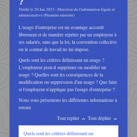
?
Vérifié le 20 Jan 2023 - Direction de l'information légale et
administrative (Première ministre)
L'usage d'entreprise est un avantage accordé
librement et de manière répétée par un employeur à
ses salariés, sans que la loi, la convention collective
ou le contrat de travail ne lui impose.
Quels sont les critères définissant un usage ?
L'employeur peut-il supprimer ou modifier un
usage ? Quelles sont les conséquences de la
modification ou suppression d'un usage ? Que faire
si l'employeur n'applique pas l'usage d'entreprise ?
Nous vous présentons les différentes informations à
retenir.
Tout replier
Tout déplier
keyboard_arrow_up
keyboard_arrow_down
Quels sont les critères définissant un