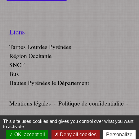
Liens
Tarbes Lourdes Pyrénées
Région Occitanie
SNCF
Bus
Hautes Pyrénées le Département
Mentions légales
-
Politique de confidentialité
-
Accessibilité
-
Plan du site
-
This site uses cookies and gives you control over what you want
to activate
Gestion des cookies
OK, accept all
Deny all cookies
Personalize