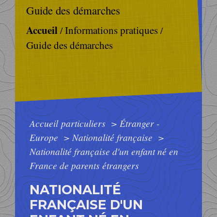
Guide des démarches
Accueil
Informations pratiques
/
/
Guide des démarches
Accueil particuliers
>
Étranger -
Europe
>
Nationalité française
>
Nationalité française d'un enfant né en
France de parents étrangers
NATIONALITÉ
FRANÇAISE D'UN