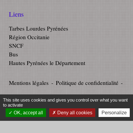
Liens
Tarbes Lourdes Pyrénées
Région Occitanie
SNCF
Bus
Hautes Pyrénées le Département
Mentions légales
-
Politique de confidentialité
-
Accessibilité
-
Plan du site
-
This site uses cookies and gives you control over what you want
to activate
Gestion des cookies
OK, accept all
Deny all cookies
Personalize
Site créé en partenariat avec Réseau des Communes