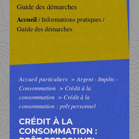
Guide des démarches
Accueil
Informations pratiques
/
/
Guide des démarches
Accueil particuliers
>
Argent - Impôts -
Consommation
>
Crédit à la
consommation
>
Crédit à la
consommation : prêt personnel
CRÉDIT À LA
CONSOMMATION :