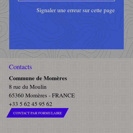
Signaler une erreur sur cette page
Contacts
Commune de Momères
8 rue du Moulin
65360 Momères - FRANCE
+33 5 62 45 95 62
CONTACT PAR FORMULAIRE