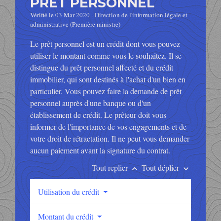
PRÊT PERSONNEL
Vérifié le 03 Mar 2020 - Direction de l'information légale et
administrative (Première ministre)
Le prêt personnel est un crédit dont vous pouvez
utiliser le montant comme vous le souhaitez. Il se
distingue du prêt personnel affecté et du crédit
immobilier, qui sont destinés à l'achat d'un bien en
particulier. Vous pouvez faire la demande de prêt
personnel auprès d'une banque ou d'un
établissement de crédit. Le prêteur doit vous
informer de l'importance de vos engagements et de
votre droit de rétractation. Il ne peut vous demander
aucun paiement avant la signature du contrat.
Tout replier
Tout déplier
keyboard_arrow_up
keyboard_arrow_down
Utilisation du crédit
Montant du crédit