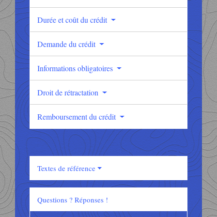
Durée et coût du crédit
Demande du crédit
Informations obligatoires
Droit de rétractation
Remboursement du crédit
Textes de référence
Questions ? Réponses !