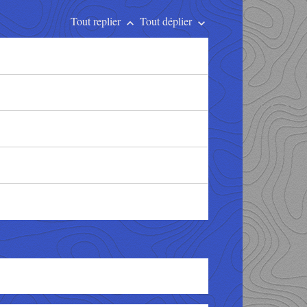
Tout replier
Tout déplier
keyboard_arrow_up
keyboard_arrow_down