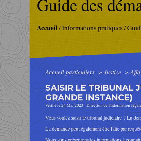
Guide des déma
Accueil
Informations pratiques
Guid
/
/
Accueil particuliers
>
Justice
>
Affa
SAISIR LE TRIBUNAL 
GRANDE INSTANCE)
Vérifié le 24 Mar 2023 - Direction de l'information légal
Vous voulez saisir le tribunal judiciaire ? La de
La demande peut également être faite par
requêt
Nous vous présentons les informations à connaît