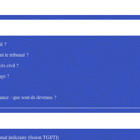
il ?
t le tribunal ?
ès civil ?
age ?
tance : que sont-ils devenus ?
unal judiciaire (fusion TGI/TI)