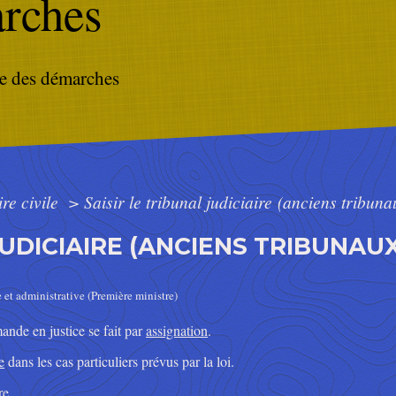
rches
e des démarches
ire civile
>
Saisir le tribunal judiciaire (anciens tribun
JUDICIAIRE (ANCIENS TRIBUNAU
e et administrative (Première ministre)
mande en justice se fait par
assignation
.
e
dans les cas particuliers prévus par la loi.
re.