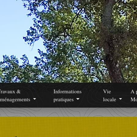
Travaux &
Informations
Vie
A 
aménagements
pratiques
locale
Mo