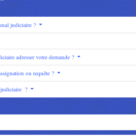
bunal judiciaire ?
diciaire adresser votre demande ?
ssignation ou requête ?
l judiciaire ?