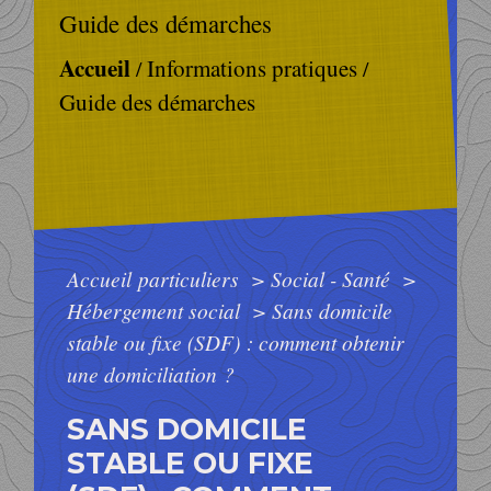
Guide des démarches
Accueil
Informations pratiques
/
/
Guide des démarches
Accueil particuliers
>
Social - Santé
>
Hébergement social
>
Sans domicile
stable ou fixe (SDF) : comment obtenir
une domiciliation ?
SANS DOMICILE
STABLE OU FIXE