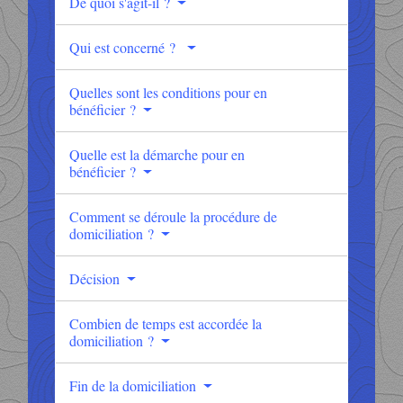
De quoi s'agit-il ?
Qui est concerné ?
Quelles sont les conditions pour en
bénéficier ?
Quelle est la démarche pour en
bénéficier ?
Comment se déroule la procédure de
domiciliation ?
Décision
Combien de temps est accordée la
domiciliation ?
Fin de la domiciliation