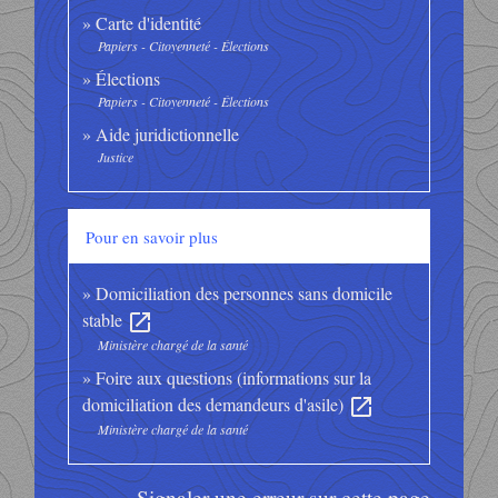
Carte d'identité
Papiers - Citoyenneté - Élections
Élections
Papiers - Citoyenneté - Élections
Aide juridictionnelle
Justice
Pour en savoir plus
Domiciliation des personnes sans domicile
stable
open_in_new
Ministère chargé de la santé
Foire aux questions (informations sur la
domiciliation des demandeurs d'asile)
open_in_new
Ministère chargé de la santé
Signaler une erreur sur cette page