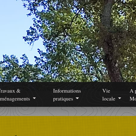
Travaux &
Informations
Vie
A 
aménagements
pratiques
locale
Mo