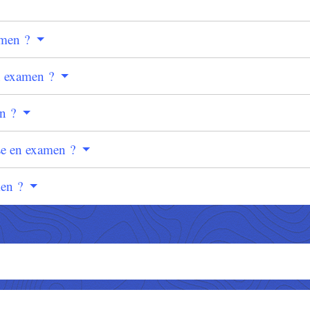
amen ?
en examen ?
en ?
se en examen ?
men ?