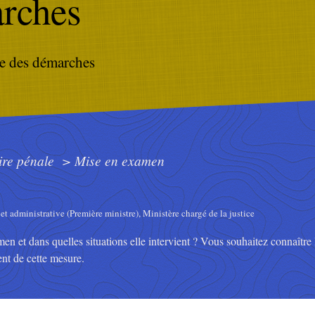
rches
e des démarches
ire pénale
>
Mise en examen
 et administrative (Première ministre), Ministère chargé de la justice
n et dans quelles situations elle intervient ? Vous souhaitez connaître 
nt de cette mesure.