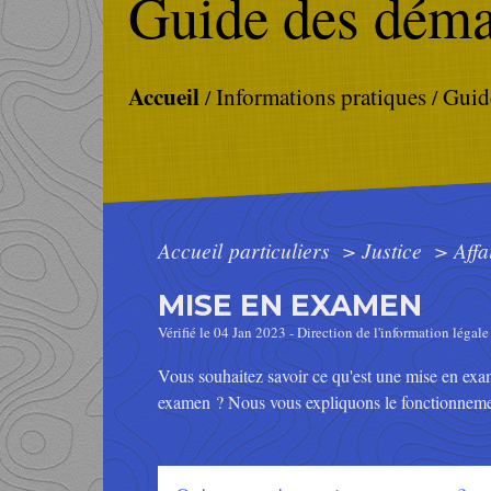
Guide des déma
Accueil
Informations pratiques
Guid
/
/
Accueil particuliers
>
Justice
>
Affa
MISE EN EXAMEN
Vérifié le 04 Jan 2023 - Direction de l'information légale
Vous souhaitez savoir ce qu'est une mise en exame
examen ? Nous vous expliquons le fonctionneme