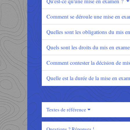
Qu'est-ce qu'une mise en examen ?
Comment se déroule une mise en ex
Quelles sont les obligations du mis 
Quels sont les droits du mis en exam
Comment contester la décision de mi
Quelle est la durée de la mise en exa
Textes de référence
Questions ? Réponses !