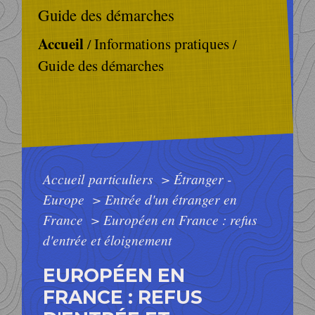
Guide des démarches
Accueil
Informations pratiques
/
/
Guide des démarches
Accueil particuliers
>
Étranger -
Europe
>
Entrée d'un étranger en
France
>
Européen en France : refus
d'entrée et éloignement
EUROPÉEN EN
FRANCE : REFUS