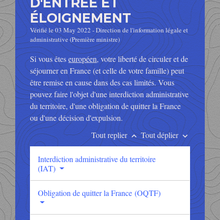
D'ENTRÉE ET
ÉLOIGNEMENT
Vérifié le 03 May 2022 - Direction de l'information légale et
administrative (Première ministre)
Si vous êtes
européen
, votre liberté de circuler et de
séjourner en France (et celle de votre famille) peut
être remise en cause dans des cas limités. Vous
pouvez faire l'objet d'une interdiction administrative
du territoire, d'une obligation de quitter la France
ou d'une décision d'expulsion.
Tout replier
Tout déplier
keyboard_arrow_up
keyboard_arrow_down
Interdiction administrative du territoire
(IAT)
Obligation de quitter la France (OQTF)