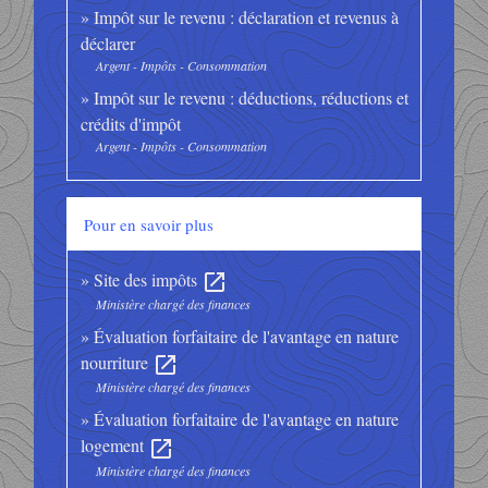
Impôt sur le revenu : déclaration et revenus à
déclarer
Argent - Impôts - Consommation
Impôt sur le revenu : déductions, réductions et
crédits d'impôt
Argent - Impôts - Consommation
Pour en savoir plus
Site des impôts
open_in_new
Ministère chargé des finances
Évaluation forfaitaire de l'avantage en nature
nourriture
open_in_new
Ministère chargé des finances
Évaluation forfaitaire de l'avantage en nature
logement
open_in_new
Ministère chargé des finances