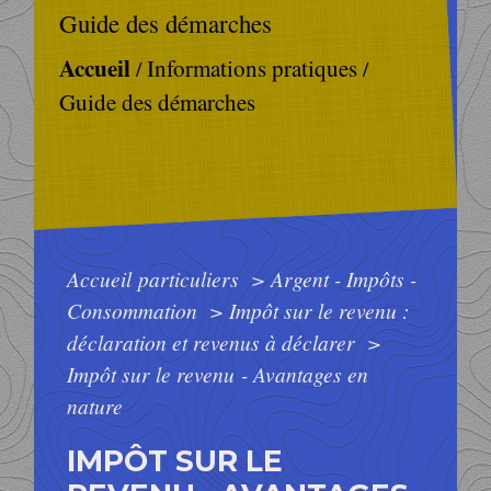
Guide des démarches
Accueil
Informations pratiques
/
/
Guide des démarches
Accueil particuliers
>
Argent - Impôts -
Consommation
>
Impôt sur le revenu :
déclaration et revenus à déclarer
>
Impôt sur le revenu - Avantages en
nature
IMPÔT SUR LE