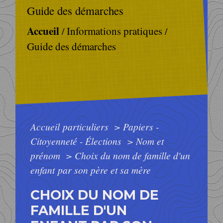
Guide des démarches
Accueil
Informations pratiques
/
/
Guide des démarches
Accueil particuliers
>
Papiers -
Citoyenneté - Élections
>
Nom et
prénom
>
Choix du nom de famille d'un
enfant par son père et sa mère
CHOIX DU NOM DE
FAMILLE D'UN