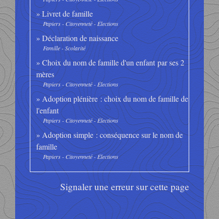
Livret de famille
Papiers - Citoyenneté - Élections
Déclaration de naissance
Famille - Scolarité
Choix du nom de famille d'un enfant par ses 2
mères
Papiers - Citoyenneté - Élections
Adoption plénière : choix du nom de famille de
l'enfant
Papiers - Citoyenneté - Élections
Adoption simple : conséquence sur le nom de
famille
Papiers - Citoyenneté - Élections
Signaler une erreur sur cette page