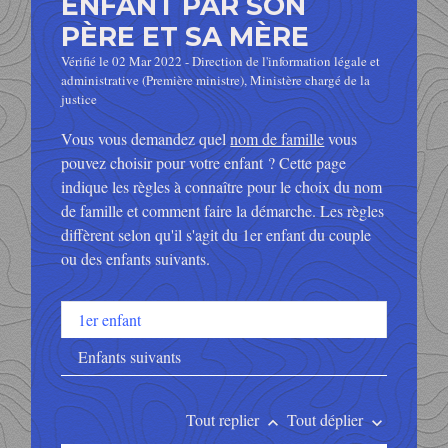
ENFANT PAR SON
PÈRE ET SA MÈRE
Vérifié le 02 Mar 2022 - Direction de l'information légale et
administrative (Première ministre), Ministère chargé de la
justice
Vous vous demandez quel
nom de famille
vous
pouvez choisir pour votre enfant ? Cette page
indique les règles à connaître pour le choix du nom
de famille et comment faire la démarche. Les règles
diffèrent selon qu'il s'agit du 1
er
enfant du couple
ou des enfants suivants.
1er enfant
Enfants suivants
Tout replier
Tout déplier
keyboard_arrow_up
keyboard_arrow_down