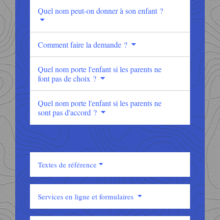
Quel nom peut-on donner à son enfant ?
Comment faire la demande ?
Quel nom porte l'enfant si les parents ne
font pas de choix ?
Quel nom porte l'enfant si les parents ne
sont pas d'accord ?
Textes de référence
Services en ligne et formulaires