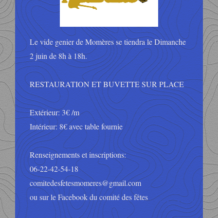
Le vide genier de Momères se tiendra le Dimanche
2 juin de 8h à 18h.
RESTAURATION ET BUVETTE SUR PLACE
Extérieur: 3€ /m
Intérieur: 8€ avec table fournie
Renseignements et inscriptions:
06-22-42-54-18
comitedesfetesmomeres@gmail.com
ou sur le Facebook du comité des fêtes