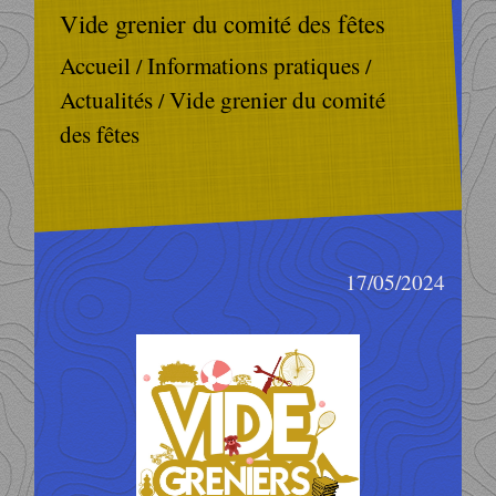
Vide grenier du comité des fêtes
Accueil
Informations pratiques
/
/
Actualités
Vide grenier du comité
/
des fêtes
17/05/2024